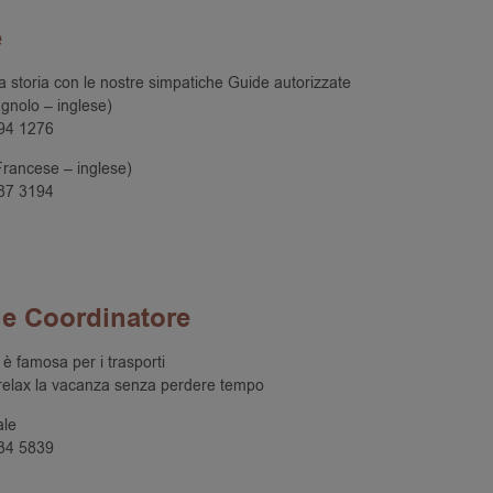
e
la storia con le nostre simpatiche Guide autorizzate
gnolo – inglese)
94 1276
Francese – inglese)
87 3194
le Coordinatore
 famosa per i trasporti
 relax la vacanza senza perdere tempo
ale
34 5839