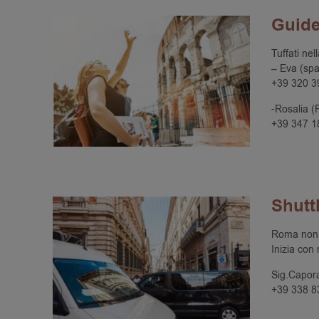
Guid
Tuffati nel
– Eva (spa
+39 320 3
-Rosalia (
+39 347 1
Shutt
Roma non è
Inizia con
Sig.Capor
+39 338 8