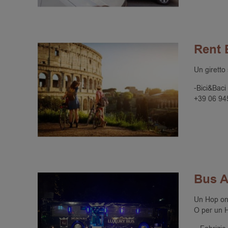
Rent 
Un giretto
-Bici&Baci
+39 06 94
Bus A
Un Hop on 
O per un H