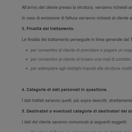
All’arrivo del cliente presso la struttura, verranno richiesti 
In caso di emissione di fattura verranno richiesti al cliente
3. Finalità del trattamento.
Le finalità del trattamento perseguite in linea generale da
per consentire al cliente di prenotare e pagare un sogg
per consentire al cliente di inviare una mail di contatto 
per adempiere agli obblighi imposti alle strutture ricett
4. Categorie di dati personali in questione.
I dati trattati saranno quelli, più sopra descritti, strettament
5. Destinatari o eventuali categorie di destinatari dei d
I dati del cliente saranno comunicati ai seguenti soggetti: