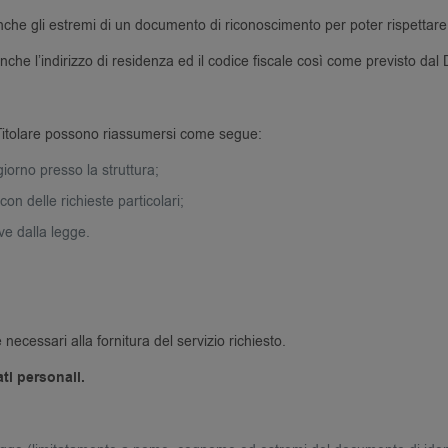
anche gli estremi di un documento di riconoscimento per poter rispettare gl
 anche l’indirizzo di residenza ed il codice fiscale così come previsto da
l Titolare possono riassumersi come segue:
iorno presso la struttura;
con delle richieste particolari;
ive dalla legge.
e necessari alla fornitura del servizio richiesto.
ati personali.