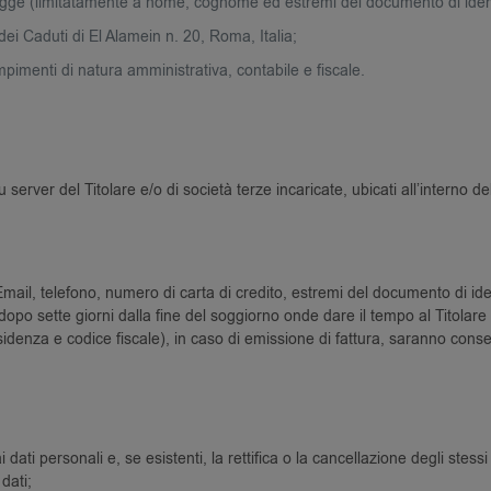
egge (limitatamente a nome, cognome ed estremi del documento di ident
dei Caduti di El Alamein n. 20, Roma, Italia;
mpimenti di natura amministrativa, contabile e fiscale.
server del Titolare e/o di società terze incaricate, ubicati all’interno de
, Email, telefono, numero di carta di credito, estremi del documento di id
opo sette giorni dalla fine del soggiorno onde dare il tempo al Titolare d
residenza e codice fiscale), in caso di emissione di fattura, saranno con
ai dati personali e, se esistenti, la rettifica o la cancellazione degli stes
 dati;