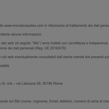
ito www.merulanasuites.com in riferimento al trattamento dei dati person
 cliente alcune informazioni.
sito web (di seguito “Sito”) sono trattati con correttezza e trasparenza per
ezione dei dati personali (Reg. UE 2016/679).
i siti web eventualmente consultabili dall’utente tramite link presenti sul
dalità:
 Le.Gi. srls – via Labicana 58, 00186 Roma
avigando sul Sito (nome, cognome, Email, telefono, numero di carta di cred