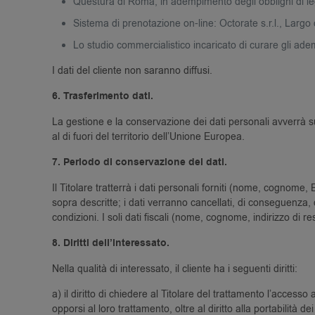
Questura di Roma, in adempimento degli obblighi di l
Sistema di prenotazione on-line: Octorate s.r.l., Largo 
Lo studio commercialistico incaricato di curare gli ade
I dati del cliente non saranno diffusi.
6. Trasferimento dati.
La gestione e la conservazione dei dati personali avverrà su 
al di fuori del territorio dell’Unione Europea.
7. Periodo di conservazione dei dati.
Il Titolare tratterrà i dati personali forniti (nome, cognome
sopra descritte; i dati verranno cancellati, di conseguenza, d
condizioni. I soli dati fiscali (nome, cognome, indirizzo di 
8. Diritti dell’interessato.
Nella qualità di interessato, il cliente ha i seguenti diritti:
a) il diritto di chiedere al Titolare del trattamento l’accesso 
opporsi al loro trattamento, oltre al diritto alla portabilità dei