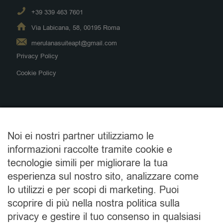
+39 339 463 7601
Via Labicana, 58, 00195 Roma
merulanasuiteapt@gmail.com
Privacy Policy
Cookie Policy
Alloggi
Noi ei nostri partner utilizziamo le
B&B Merulana Suite 1
informazioni raccolte tramite cookie e
B&B Merulana Suite 2
tecnologie simili per migliorare la tua
Appartamenti Labicana
esperienza sul nostro sito, analizzare come
Appartamenti San Pietro
lo utilizzi e per scopi di marketing. Puoi
Appartamento Navona
scoprire di più nella nostra politica sulla
privacy e gestire il tuo consenso in qualsiasi