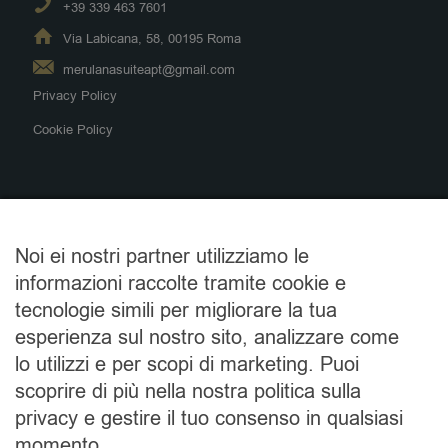
+39 339 463 7601
Via Labicana, 58, 00195 Roma
merulanasuiteapt@gmail.com
Privacy Policy
Cookie Policy
Alloggi
Noi ei nostri partner utilizziamo le
B&B Merulana Suite 1
informazioni raccolte tramite cookie e
B&B Merulana Suite 2
tecnologie simili per migliorare la tua
Appartamenti Labicana
esperienza sul nostro sito, analizzare come
Appartamenti San Pietro
lo utilizzi e per scopi di marketing. Puoi
Appartamento Navona
scoprire di più nella nostra politica sulla
privacy e gestire il tuo consenso in qualsiasi
momento.
Leggi recensioni su Tripadvisor