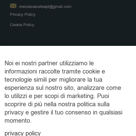
merulanasuiteapt@gmail.com
Privacy Policy
Cookie Policy
Alloggi
Noi ei nostri partner utilizziamo le
B&B Merulana Suite 1
informazioni raccolte tramite cookie e
B&B Merulana Suite 2
tecnologie simili per migliorare la tua
Appartamenti Labicana
esperienza sul nostro sito, analizzare come
Appartamenti San Pietro
lo utilizzi e per scopi di marketing. Puoi
Appartamento Navona
scoprire di più nella nostra politica sulla
privacy e gestire il tuo consenso in qualsiasi
momento.
Leggi recensioni su Tripadvisor
privacy policy
B&B Merulana Suite 1