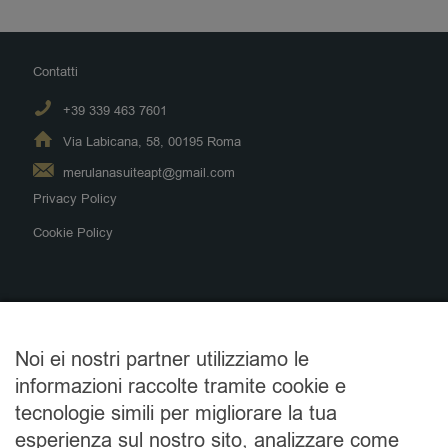
Contatti
+39 339 463 7601
Via Labicana, 58, 00195 Roma
merulanasuiteapt@gmail.com
Privacy Policy
Cookie Policy
Alloggi
Noi ei nostri partner utilizziamo le
B&B Merulana Suite 1
informazioni raccolte tramite cookie e
B&B Merulana Suite 2
tecnologie simili per migliorare la tua
Appartamenti Labicana
esperienza sul nostro sito, analizzare come